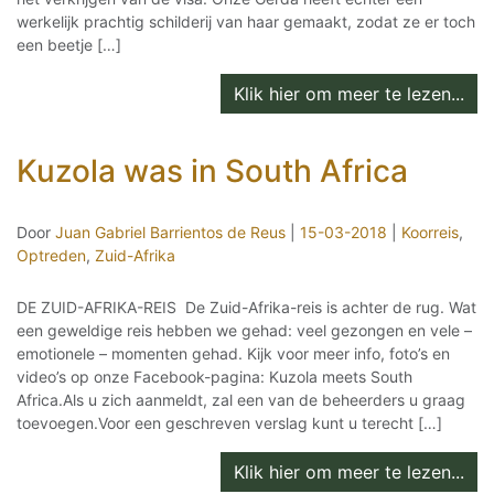
werkelijk prachtig schilderij van haar gemaakt, zodat ze er toch
een beetje […]
Klik hier om meer te lezen...
Kuzola was in South Africa
Door
Juan Gabriel Barrientos de Reus
|
15-03-2018
|
Koorreis
,
Optreden
,
Zuid-Afrika
DE ZUID-AFRIKA-REIS De Zuid-Afrika-reis is achter de rug. Wat
een geweldige reis hebben we gehad: veel gezongen en vele –
emotionele – momenten gehad. Kijk voor meer info, foto’s en
video’s op onze Facebook-pagina: Kuzola meets South
Africa.Als u zich aanmeldt, zal een van de beheerders u graag
toevoegen.Voor een geschreven verslag kunt u terecht […]
Klik hier om meer te lezen...