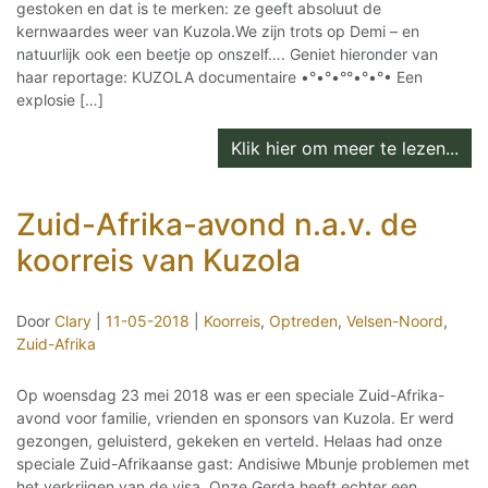
gestoken en dat is te merken: ze geeft absoluut de
kernwaardes weer van Kuzola.We zijn trots op Demi – en
natuurlijk ook een beetje op onszelf…. Geniet hieronder van
haar reportage: KUZOLA documentaire •°•°•°°•°•°• Een
explosie […]
Klik hier om meer te lezen...
Zuid-Afrika-avond n.a.v. de
koorreis van Kuzola
Door
Clary
|
11-05-2018
|
Koorreis
,
Optreden
,
Velsen-Noord
,
Zuid-Afrika
Op woensdag 23 mei 2018 was er een speciale Zuid-Afrika-
avond voor familie, vrienden en sponsors van Kuzola. Er werd
gezongen, geluisterd, gekeken en verteld. Helaas had onze
speciale Zuid-Afrikaanse gast: Andisiwe Mbunje problemen met
het verkrijgen van de visa. Onze Gerda heeft echter een