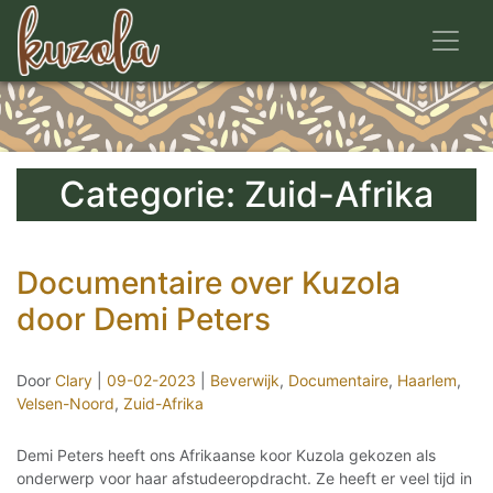
Toggl
Categorie: Zuid-Afrika
Documentaire over Kuzola
door Demi Peters
Door
Clary
|
09-02-2023
|
Beverwijk
,
Documentaire
,
Haarlem
,
Velsen-Noord
,
Zuid-Afrika
Demi Peters heeft ons Afrikaanse koor Kuzola gekozen als
onderwerp voor haar afstudeeropdracht. Ze heeft er veel tijd in