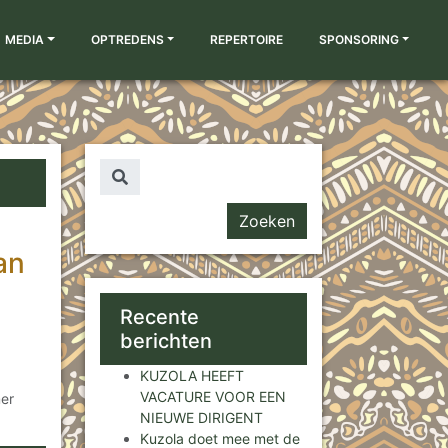
MEDIA
OPTREDENS
REPERTOIRE
SPONSORING
Zoeken naar...
an
Recente
berichten
KUZOLA HEEFT
VACATURE VOOR EEN
er
NIEUWE DIRIGENT
Kuzola doet mee met de