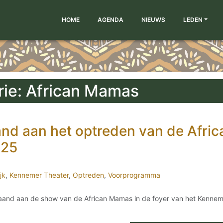
HOME
AGENDA
NIEUWS
LEDEN
ie: African Mamas
and aan het optreden van de Afric
025
jk
,
Kennemer Theater
,
Optreden
,
Voorprogramma
aand aan de show van de African Mamas in de foyer van het Kennem