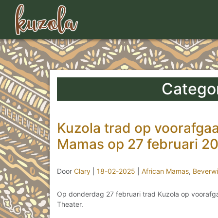
Categor
Kuzola trad op voorafga
Mamas op 27 februari 2
Door
Clary
|
18-02-2025
|
African Mamas
,
Beverwi
Op donderdag 27 februari trad Kuzola op voorafg
Theater.