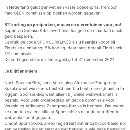
In Nederland geldt per wet een vaste boekenprijs, hierdoor
mag GEEN commissie op boeken worden gegeven.
5% korting op pretparken, musea en dierentuinen voor jou!
Kopen via SponsorKliks levert ons dus geld op maar kan u ook
geld besparen.
Gebruik de code SPONSORKLIKS5 als u kaartjes koopt bij
Tiqets en u ontvangt 5% korting, daarnaast betaalt Tiqets ook
5% commissie.
De kortingscode is minstens geldig tot 31 december 2024
Je blijft anoniem
Noch SponsorKliks, noch Vereniging Afrikaanse Zanggroep
Kuzola weet wie er iets besteld heeft, u hoeft namelijk niet in te
loggen. SponsorKliks weet alleen bij welke webwinkel iets is
besteld, voor welk orderbedrag en dat de commissie voor
Vereniging Afrikaanse Zanggroep Kuzola is bedoeld. Dat weten
ze omdat u via een klik op SponsorKliks naar de betreffende
webwinkel bent gegaan.
Omdat SponsorKliks alleen registreert dat er bij bijvoorbeeld Bol
een bestelling is geplaatst en niet bekend is wie deze bestelling