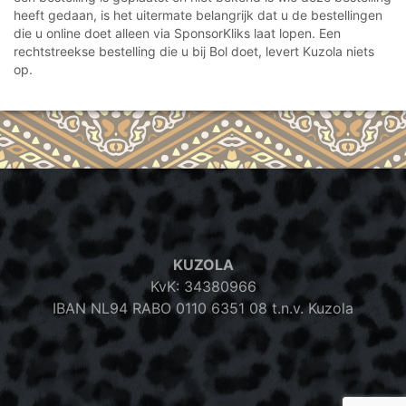
heeft gedaan, is het uitermate belangrijk dat u de bestellingen
die u online doet alleen via SponsorKliks laat lopen. Een
rechtstreekse bestelling die u bij Bol doet, levert Kuzola niets
op.
KUZOLA
KvK: 34380966
IBAN NL94 RABO 0110 6351 08 t.n.v. Kuzola