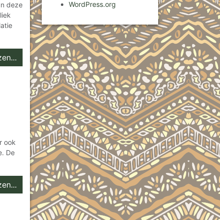
WordPress.org
an deze
liek
atie
en...
r ook
e. De
en...