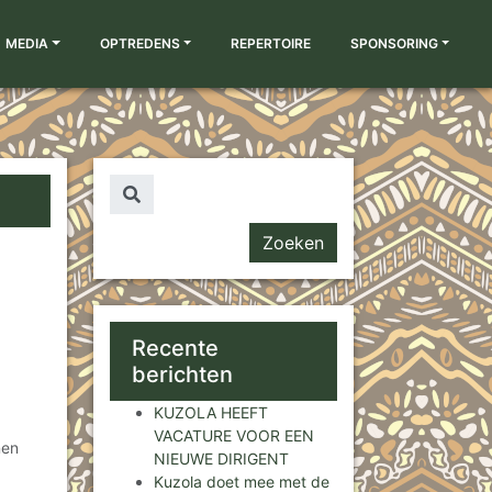
MEDIA
OPTREDENS
REPERTOIRE
SPONSORING
Zoeken naar...
Recente
berichten
KUZOLA HEEFT
VACATURE VOOR EEN
nen
NIEUWE DIRIGENT
Kuzola doet mee met de