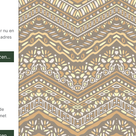
r nu en
 adres
en...
de
 met
en...