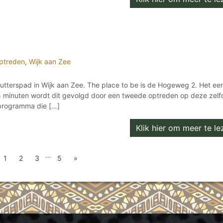
ptreden
,
Wijk aan Zee
 Jutterspad in Wijk aan Zee. The place to be is de Hogeweg 2. Het ee
 minuten wordt dit gevolgd door een tweede optreden op deze zelf
e programma die […]
Klik hier om meer te lez
…
1
2
3
5
»