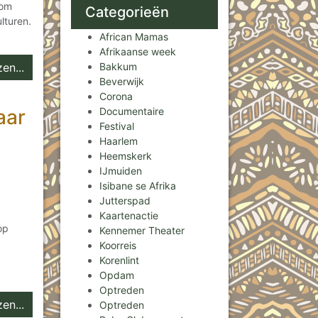
 om
Categorieën
lturen.
African Mamas
Afrikaanse week
en...
Bakkum
Beverwijk
Corona
aar
Documentaire
Festival
Haarlem
Heemskerk
IJmuiden
Isibane se Afrika
Jutterspad
Kaartenactie
op
Kennemer Theater
Koorreis
Korenlint
Opdam
Optreden
en...
Optreden