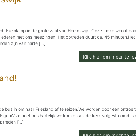
dt Kuzola op in de grote zaal van Heemswijk. Onze Ineke woont daa
e – liederen met ons meezingen. Het optreden duurt ca. 45 minuten.Het
nden zijn van harte […]
Klik hier om meer te lez
land!
 de bus in om naar Friesland af te reizen.We worden door een ontroer
 EigenWize heet ons hartelijk welkom en als de kerk volgestroomd is
optreden […]
Klik hier om meer te lez