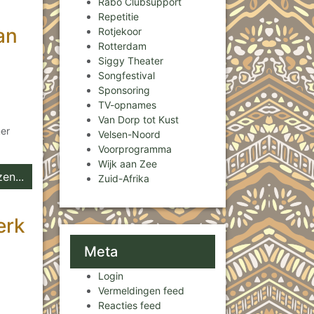
Rabo Clubsupport
Repetitie
an
Rotjekoor
Rotterdam
Siggy Theater
Songfestival
Sponsoring
TV-opnames
Van Dorp tot Kust
er
Velsen-Noord
Voorprogramma
Wijk aan Zee
en...
Zuid-Afrika
erk
Meta
Login
Vermeldingen feed
Reacties feed