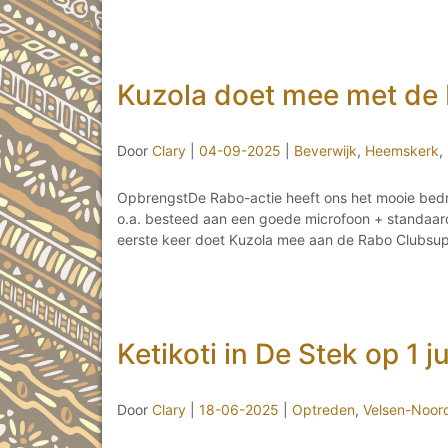
Kuzola doet mee met de
Door
Clary
|
04-09-2025
|
Beverwijk
,
Heemskerk
,
OpbrengstDe Rabo-actie heeft ons het mooie bedra
o.a. besteed aan een goede microfoon + standaard
eerste keer doet Kuzola mee aan de Rabo Clubsu
Ketikoti in De Stek op 1 j
Door
Clary
|
18-06-2025
|
Optreden
,
Velsen-Noor