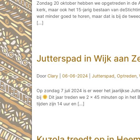
Zondag 20 oktober hebben we opgetreden in de Aga
kerk, maar ook het 15-jarig bestaan van deStichti
wat minder goed te horen, maar dat is bij de twe
[…]
Jutterspad in Wijk aan 
Door
Clary
|
06-06-2024
|
Jutterspad
,
Optreden
,
Op zondag 7 juli 2024 is er weer het jaarlijkse Jut
bij
Dit jaar treden we 2 x 45 minuten op in het
tijden zijn 14 uur en […]
Kuzola treedt op in Hee