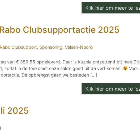
Klik hier om meer te lez
 Rabo Clubsupportactie 2025
Rabo Clubsupport
,
Sponsoring
,
Velsen-Noord
g van € 359,55 opgeleverd. Daar is Kuzola ontzettend blij mee.Dit 
, zodat in de toekomst onze solo’s goed uit de verf komen.
Voor 
pportactie. De opbrengst gaan we besteden […]
Klik hier om meer te lez
uli 2025
d