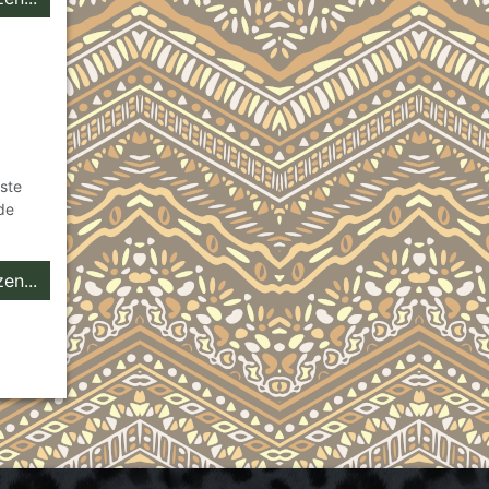
rste
de
en...