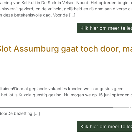
viering van Ketikoti in De Stek in Velsen-Noord. Het optreden begint
slavernij gevierd, en de vrijheid, gelijkheid en rijkdom aan diverse cu
n deze betekenisvolle dag. Voor de […]
Klik hier om meer te lez
 Slot Assumburg gaat toch door, m
eeltuinen!Door al geplande vakanties konden we in augustus geen
 het lot is Kuzola gunstig gezind. Nu mogen we op 15 juni optreden 
————————————————————————————————-
 doorDe bezetting […]
Klik hier om meer te lez