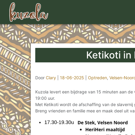
Ketikoti in
Door
Clary
|
18-06-2025
|
Optreden
,
Velsen-Noor
Kuzola levert een bijdrage van 15 minuten aan de 
19:00 uur.
Met Ketikoti wordt de afschaffing van de slavernij g
Breng vrienden en familie mee en maak deel uit v