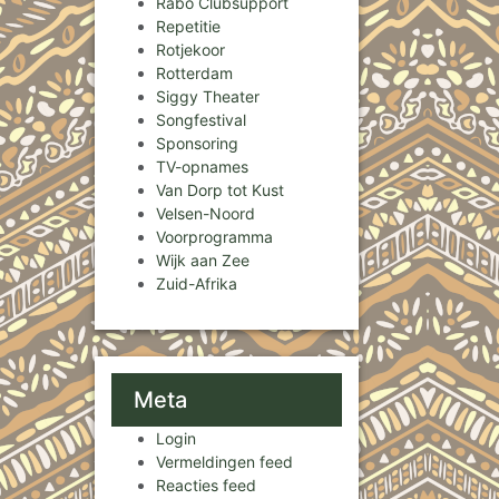
Rabo Clubsupport
Repetitie
Rotjekoor
Rotterdam
Siggy Theater
Songfestival
Sponsoring
TV-opnames
Van Dorp tot Kust
Velsen-Noord
Voorprogramma
Wijk aan Zee
Zuid-Afrika
Meta
Login
Vermeldingen feed
Reacties feed