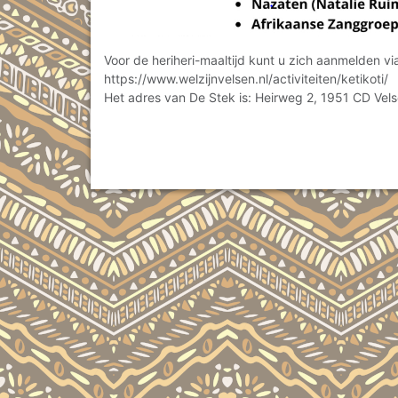
Voor de heriheri-maaltijd kunt u zich aanmelden via
https://www.welzijnvelsen.nl/activiteiten/ketikoti/
Het adres van De Stek is: Heirweg 2, 1951 CD Vel