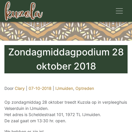
Toggl
Zondagmiddagpodium 28
oktober 2018
Door
Clary
|
07-10-2018
|
IJmuiden
,
Optreden
Op zondagmiddag 28 oktober treedt Kuzola op in verpleeghuis
Velserduin in IJmuiden.
Het adres is Scheldestraat 101, 1972 TL IJmuiden.
De zaal gaat om 13:30 hr. open.
We hebben er zin in!