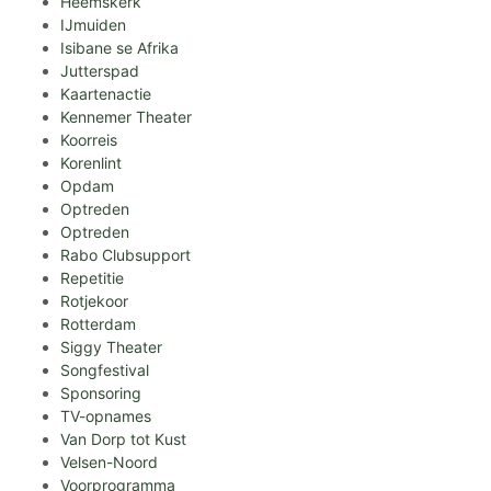
Heemskerk
IJmuiden
Isibane se Afrika
Jutterspad
Kaartenactie
Kennemer Theater
Koorreis
Korenlint
Opdam
Optreden
Optreden
Rabo Clubsupport
Repetitie
Rotjekoor
Rotterdam
Siggy Theater
Songfestival
Sponsoring
TV-opnames
Van Dorp tot Kust
Velsen-Noord
Voorprogramma